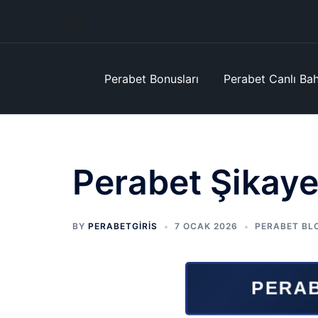
İçeriğe
atla
Perabet Bonusları
Perabet Canlı Bah
Perabet Şikaye
BY
PERABETGIRIS
7 OCAK 2026
PERABET BL
PERAB