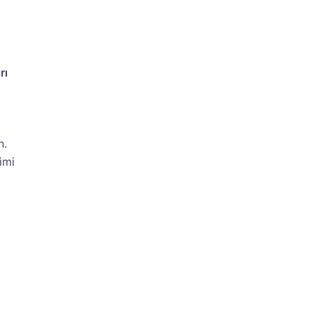
rı
n.
imi