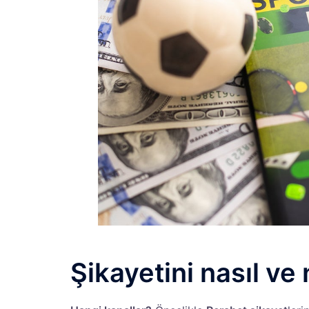
Şikayetini nasıl ve