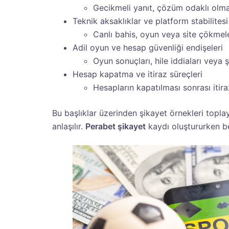
Gecikmeli yanıt, çözüm odaklı olmay
Teknik aksaklıklar ve platform stabilitesi
Canlı bahis, oyun veya site çökmeler
Adil oyun ve hesap güvenliği endişeleri
Oyun sonuçları, hile iddiaları veya
Hesap kapatma ve itiraz süreçleri
Hesapların kapatılması sonrası itir
Bu başlıklar üzerinden şikayet örnekleri topla
anlaşılır.
Perabet şikayet
kaydı oluştururken bel