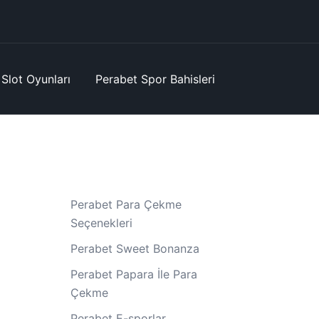
Slot Oyunları
Perabet Spor Bahisleri
Perabet Para Çekme
Seçenekleri
Perabet Sweet Bonanza
Perabet Papara İle Para
Çekme
Perabet E-sporlar