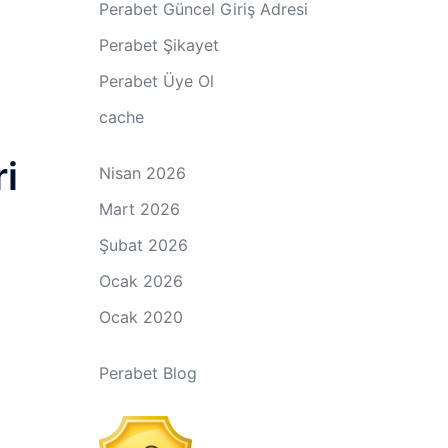
Perabet Güncel Giriş Adresi
Perabet Şikayet
Perabet Üye Ol
cache
ri
Nisan 2026
Mart 2026
Şubat 2026
Ocak 2026
Ocak 2020
Perabet Blog