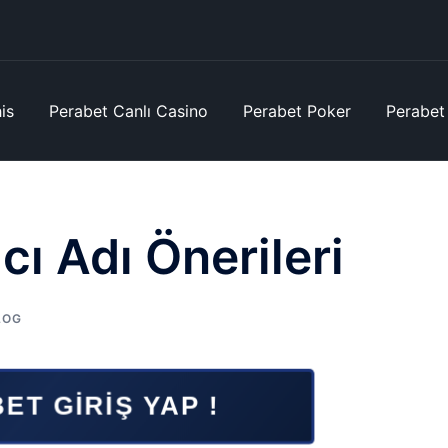
is
Perabet Canlı Casino
Perabet Poker
Perabet 
cı Adı Önerileri
LOG
ET GİRİŞ YAP !