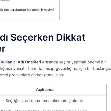
ürkçe karakterler kullanabilir miyim?
Adı Seçerken Dikkat
er
Kullanıcı Adı Önerileri
arasında seçim yapmak önemli bir
iğinizi yansıtır hem de hesap güvenliğiniz için bir başlangıç
mel prensiplere dikkat etmelisiniz.
Açıklama
Seçtiğiniz ad daha önce alınmamış olmalı.