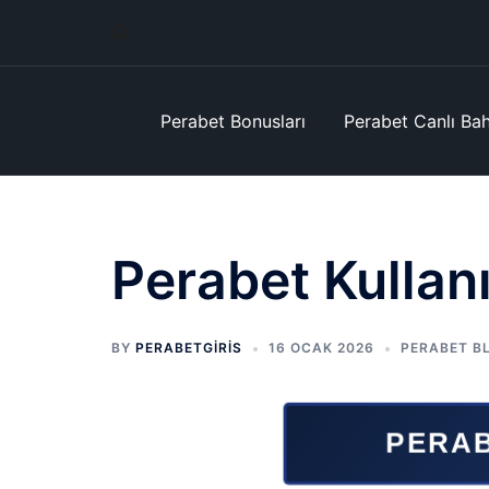
İçeriğe
atla
Perabet Bonusları
Perabet Canlı Bah
Perabet Kullanı
BY
PERABETGIRIS
16 OCAK 2026
PERABET B
PERAB