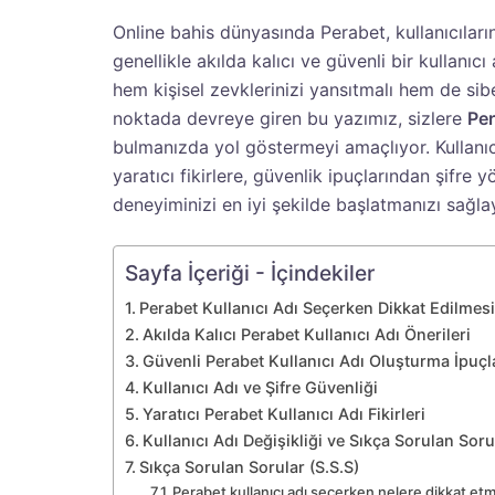
Online bahis dünyasında Perabet, kullanıcılar
genellikle akılda kalıcı ve güvenli bir kullanıc
hem kişisel zevklerinizi yansıtmalı hem de sib
noktada devreye giren bu yazımız, sizlere
Per
bulmanızda yol göstermeyi amaçlıyor. Kullanıc
yaratıcı fikirlere, güvenlik ipuçlarından şifre
deneyiminizi en iyi şekilde başlatmanızı sağla
Sayfa İçeriği - İçindekiler
Perabet Kullanıcı Adı Seçerken Dikkat Edilmes
Akılda Kalıcı Perabet Kullanıcı Adı Önerileri
Güvenli Perabet Kullanıcı Adı Oluşturma İpuçl
Kullanıcı Adı ve Şifre Güvenliği
Yaratıcı Perabet Kullanıcı Adı Fikirleri
Kullanıcı Adı Değişikliği ve Sıkça Sorulan Soru
Sıkça Sorulan Sorular (S.S.S)
Perabet kullanıcı adı seçerken nelere dikkat et