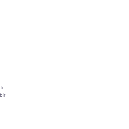
lı
bir