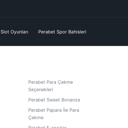
Slot Oyunları
Perabet Spor Bahisleri
Perabet Para Çekme
Seçenekleri
Perabet Sweet Bonanza
Perabet Papara İle Para
Çekme
Perabet E-sporlar