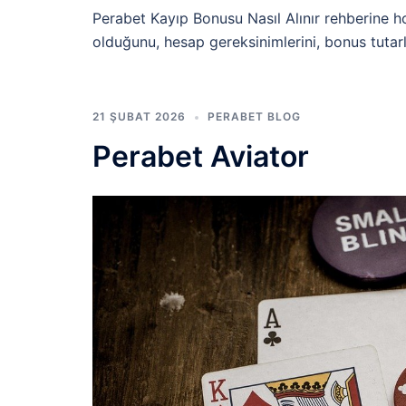
Perabet Kayıp Bonusu Nasıl Alınır rehberine 
olduğunu, hesap gereksinimlerini, bonus tutarla
21 ŞUBAT 2026
PERABET BLOG
Perabet Aviator