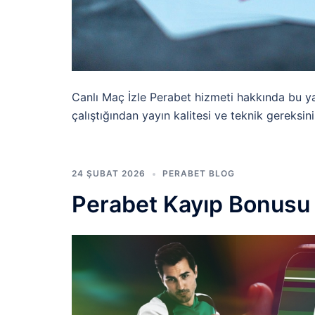
Canlı Maç İzle Perabet hizmeti hakkında bu yaz
çalıştığından yayın kalitesi ve teknik gereksin
24 ŞUBAT 2026
PERABET BLOG
Perabet Kayıp Bonusu N