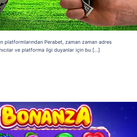
len platformlarından Perabet, zaman zaman adres
cılar ve platforma ilgi duyanlar için bu […]