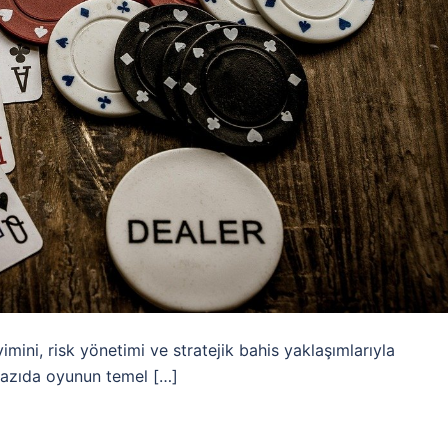
mini, risk yönetimi ve stratejik bahis yaklaşımlarıyla
yazıda oyunun temel […]