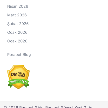
Nisan 2026
Mart 2026
Şubat 2026
Ocak 2026
Ocak 2020
Perabet Blog
© 2026 Perabet Giriş, Perabet Güncel Yeni Giriş