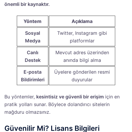
önemli bir kaynaktır.
Yöntem
Açıklama
Sosyal
Twitter, Instagram gibi
Medya
platformlar
Canlı
Mevcut adres üzerinden
Destek
anında bilgi alma
E-posta
Üyelere gönderilen resmi
Bildirimleri
duyurular
Bu yöntemler,
kesintisiz ve güvenli bir erişim
için en
pratik yolları sunar. Böylece dolandırıcı sitelerin
mağduru olmazsınız.
Güvenilir Mi? Lisans Bilgileri