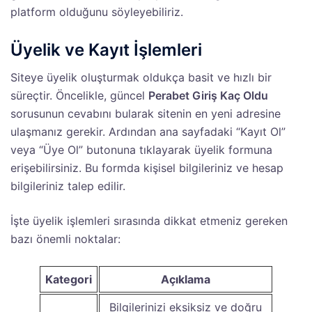
platform olduğunu söyleyebiliriz.
Üyelik ve Kayıt İşlemleri
Siteye üyelik oluşturmak oldukça basit ve hızlı bir
süreçtir. Öncelikle, güncel
Perabet Giriş Kaç Oldu
sorusunun cevabını bularak sitenin en yeni adresine
ulaşmanız gerekir. Ardından ana sayfadaki “Kayıt Ol”
veya “Üye Ol” butonuna tıklayarak üyelik formuna
erişebilirsiniz. Bu formda kişisel bilgileriniz ve hesap
bilgileriniz talep edilir.
İşte üyelik işlemleri sırasında dikkat etmeniz gereken
bazı önemli noktalar:
Kategori
Açıklama
Bilgilerinizi eksiksiz ve doğru