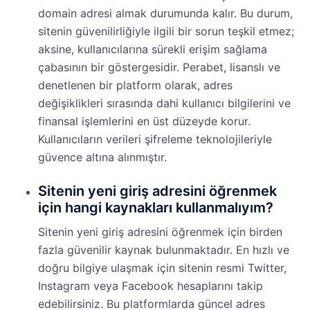
domain adresi almak durumunda kalır. Bu durum,
sitenin güvenilirliğiyle ilgili bir sorun teşkil etmez;
aksine, kullanıcılarına sürekli erişim sağlama
çabasının bir göstergesidir. Perabet, lisanslı ve
denetlenen bir platform olarak, adres
değişiklikleri sırasında dahi kullanıcı bilgilerini ve
finansal işlemlerini en üst düzeyde korur.
Kullanıcıların verileri şifreleme teknolojileriyle
güvence altına alınmıştır.
Sitenin yeni giriş adresini öğrenmek
için hangi kaynakları kullanmalıyım?
Sitenin yeni giriş adresini öğrenmek için birden
fazla güvenilir kaynak bulunmaktadır. En hızlı ve
doğru bilgiye ulaşmak için sitenin resmi Twitter,
Instagram veya Facebook hesaplarını takip
edebilirsiniz. Bu platformlarda güncel adres