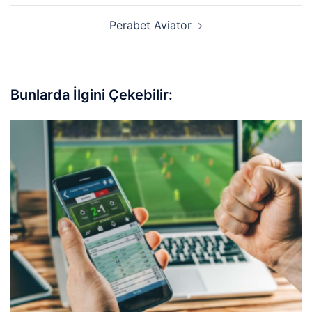
Perabet Aviator
Bunlarda İlgini Çekebilir: