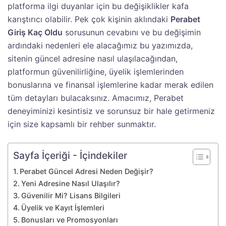
platforma ilgi duyanlar için bu değişiklikler kafa
karıştırıcı olabilir. Pek çok kişinin aklındaki
Perabet
Giriş Kaç Oldu
sorusunun cevabını ve bu değişimin
ardındaki nedenleri ele alacağımız bu yazımızda,
sitenin güncel adresine nasıl ulaşılacağından,
platformun güvenilirliğine, üyelik işlemlerinden
bonuslarına ve finansal işlemlerine kadar merak edilen
tüm detayları bulacaksınız. Amacımız, Perabet
deneyiminizi kesintisiz ve sorunsuz bir hale getirmeniz
için size kapsamlı bir rehber sunmaktır.
Sayfa İçeriği - İçindekiler
Perabet Güncel Adresi Neden Değişir?
Yeni Adresine Nasıl Ulaşılır?
Güvenilir Mi? Lisans Bilgileri
Üyelik ve Kayıt İşlemleri
Bonusları ve Promosyonları