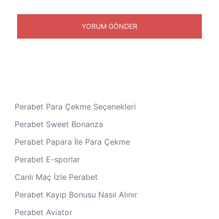
Perabet Para Çekme Seçenekleri
Perabet Sweet Bonanza
Perabet Papara İle Para Çekme
Perabet E-sporlar
Canlı Maç İzle Perabet
Perabet Kayıp Bonusu Nasıl Alınır
Perabet Aviator