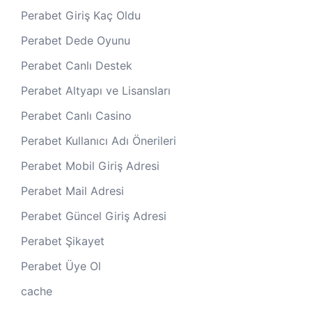
Perabet Giriş Kaç Oldu
Perabet Dede Oyunu
Perabet Canlı Destek
Perabet Altyapı ve Lisansları
Perabet Canlı Casino
Perabet Kullanıcı Adı Önerileri
Perabet Mobil Giriş Adresi
Perabet Mail Adresi
Perabet Güncel Giriş Adresi
Perabet Şikayet
Perabet Üye Ol
cache