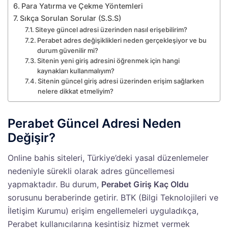
Para Yatırma ve Çekme Yöntemleri
Sıkça Sorulan Sorular (S.S.S)
Siteye güncel adresi üzerinden nasıl erişebilirim?
Perabet adres değişiklikleri neden gerçekleşiyor ve bu
durum güvenilir mi?
Sitenin yeni giriş adresini öğrenmek için hangi
kaynakları kullanmalıyım?
Sitenin güncel giriş adresi üzerinden erişim sağlarken
nelere dikkat etmeliyim?
Perabet Güncel Adresi Neden
Değişir?
Online bahis siteleri, Türkiye’deki yasal düzenlemeler
nedeniyle sürekli olarak adres güncellemesi
yapmaktadır. Bu durum,
Perabet Giriş Kaç Oldu
sorusunu beraberinde getirir. BTK (Bilgi Teknolojileri ve
İletişim Kurumu) erişim engellemeleri uyguladıkça,
Perabet kullanıcılarına kesintisiz hizmet vermek